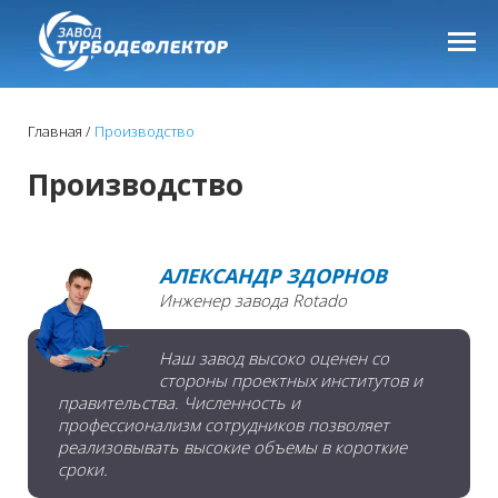
Главная
Производство
Производство
АЛЕКСАНДР ЗДОРНОВ
Инженер завода Rotado
Наш завод высоко оценен со
стороны проектных институтов и
правительства. Численность и
профессионализм сотрудников позволяет
реализовывать высокие объемы в короткие
сроки.