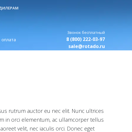
ДИЛЕРАМ
8 (800) 222-03-97
 оплата
sale@rotado.ru
sus rutrum auctor eu nec elit. Nunc ultrices
rem in orci elementum, ac ullamcorper tellus
oreet velit, nec iaculis orci. Donec eget