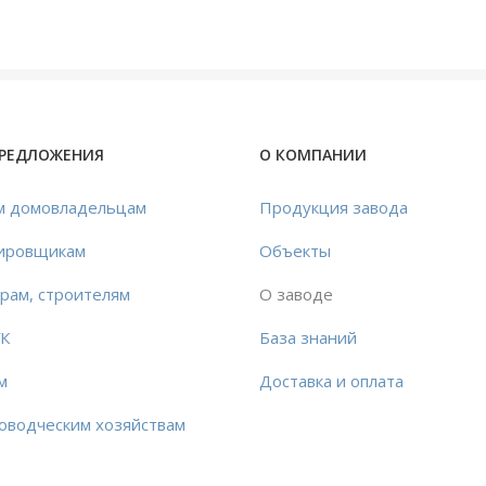
ПРЕДЛОЖЕНИЯ
О КОМПАНИИ
м домовладельцам
Продукция завода
ировщикам
Объекты
рам, строителям
О заводе
УК
База знаний
м
Доставка и оплата
оводческим хозяйствам