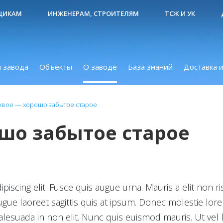
ЩИКАМ
ИНЖЕНЕРАМ, СТРОИТЕЛЯМ
ТСЖ И УК
 завода
Объекты
О заводе
База знаний
Доставка и
овое — хорошо забытое старое
ошо забытое старое
iscing elit. Fusce quis augue urna. Mauris a elit non ri
augue laoreet sagittis quis at ipsum. Donec molestie lo
alesuada in non elit. Nunc quis euismod mauris. Ut vel la