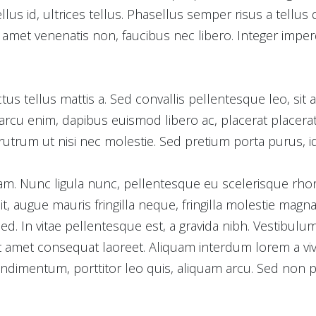
lus id, ultrices tellus. Phasellus semper risus a tellus
t amet venenatis non, faucibus nec libero. Integer impe
s tellus mattis a. Sed convallis pellentesque leo, sit 
rcu enim, dapibus euismod libero ac, placerat placera
utrum ut nisi nec molestie. Sed pretium porta purus, i
am. Nunc ligula nunc, pellentesque eu scelerisque rhonc
t, augue mauris fringilla neque, fringilla molestie magn
ed. In vitae pellentesque est, a gravida nibh. Vestibulu
it amet consequat laoreet. Aliquam interdum lorem a vi
ndimentum, porttitor leo quis, aliquam arcu. Sed non por