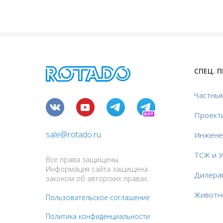
СПЕЦ. 
Частны
Проект
sale@rotado.ru
Инжене
ТСЖ и 
Все права защищены.
Информация сайта защищена
Дилера
законом об авторских правах.
Животн
Пользовательское соглашение
Политика конфиденциальности