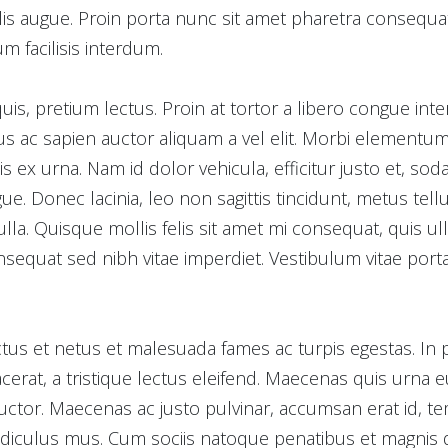
lis augue. Proin porta nunc sit amet pharetra consequa
um facilisis interdum.
 quis, pretium lectus. Proin at tortor a libero congue in
ac sapien auctor aliquam a vel elit. Morbi elementum faci
s ex urna. Nam id dolor vehicula, efficitur justo et, soda
gue. Donec lacinia, leo non sagittis tincidunt, metus te
 nulla. Quisque mollis felis sit amet mi consequat, quis 
sequat sed nibh vitae imperdiet. Vestibulum vitae port
tus et netus et malesuada fames ac turpis egestas. In 
rat, a tristique lectus eleifend. Maecenas quis urna eu
ctor. Maecenas ac justo pulvinar, accumsan erat id, t
idiculus mus. Cum sociis natoque penatibus et magnis d