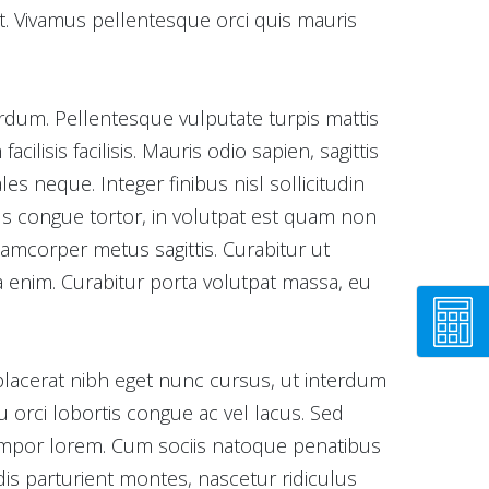
t. Vivamus pellentesque orci quis mauris
terdum. Pellentesque vulputate turpis mattis
lisis facilisis. Mauris odio sapien, sagittis
les neque. Integer finibus nisl sollicitudin
llus congue tortor, in volutpat est quam non
ullamcorper metus sagittis. Curabitur ut
a enim. Curabitur porta volutpat massa, eu
placerat nibh eget nunc cursus, ut interdum
 orci lobortis congue ac vel lacus. Sed
empor lorem. Cum sociis natoque penatibus
is parturient montes, nascetur ridiculus