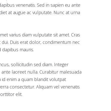
 dapibus venenatis. Sed in sapien eu ante
rdiet at augue ac vulputate. Nunc at urna
amet varius diam vulputate sit amet. Cras
t dui. Duis erat dolor, condimentum nec
d dapibus mauris.
us, sollicitudin sed diam. Integer
a ante laoreet nulla. Curabitur malesuada
m id enim a quam blandit volutpat
verra consectetur. Aliquam vel venenatis
ttitor elit.