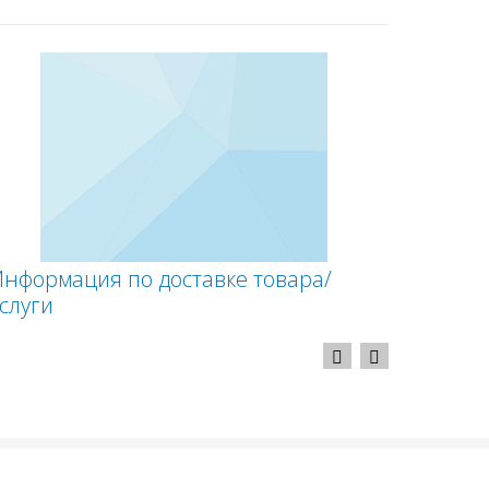
Информация по доставке товара/
Процед
слуги
средст