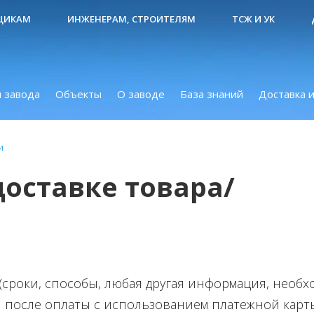
ЩИКАМ
ИНЖЕНЕРАМ, СТРОИТЕЛЯМ
ТСЖ И УК
 завода
Объекты
О заводе
База знаний
Доставка и
и
оставке товара/
(сроки, способы, любая другая информация, необх
и после оплаты с использованием платежной карты