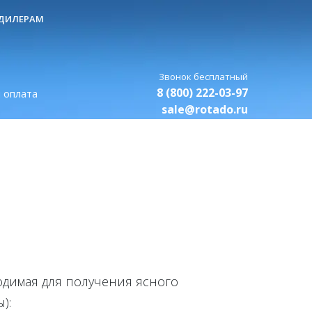
ДИЛЕРАМ
8 (800) 222-03-97
 оплата
sale@rotado.ru
одимая для получения ясного
):